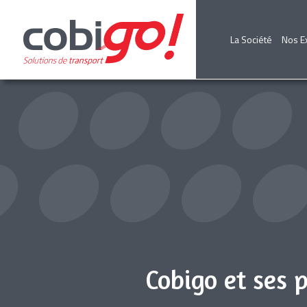
La Société
Nos E
Cobigo et ses 