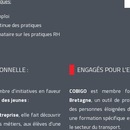
ques:
mploi
tinue des pratiques
nataire sur les pratiques RH
ONNELLE :
ENGAGÉS POUR L’E
bre d’initiatives en faveur
COBIGO
est membre fo
e des jeunes
:
Bretagne
, un outil de pr
des personnes éloignées d
treprise
, elle fait découvrir
une formation spécifique e
es métiers, aux élèves d’une
le secteur du transport.