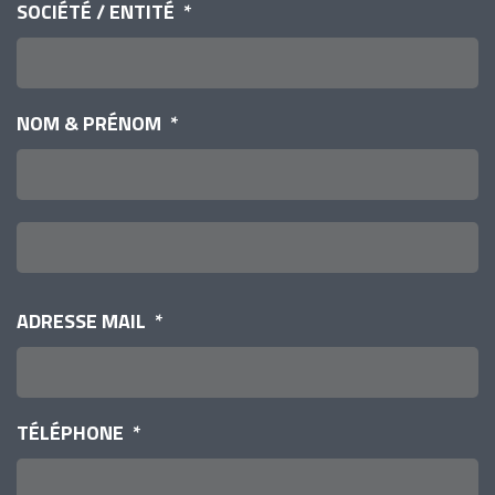
SOCIÉTÉ / ENTITÉ
*
NOM & PRÉNOM
*
P
N
ADRESSE MAIL
*
TÉLÉPHONE
*